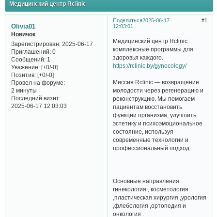
Медицинский центр Rclinic
Поделиться
2025-06-17
1
Olivia01
12:03:01
Новичок
Медицинский центр Rclinic :
Зарегистрирован
: 2025-06-17
комплексные программы для
Приглашений:
0
здоровья каждого.
Сообщений:
1
https://rclinic.by/gynecology/
Уважение:
[+0/-0]
Позитив:
[+0/-0]
Миссия Rclinic — возвращение
Провел на форуме:
молодости через регенерацию и
2 минуты
Последний визит:
реконструкцию. Мы помогаем
2025-06-17 12:03:03
пациентам восстановить
функции организма, улучшить
эстетику и психоэмоциональное
состояние, используя
современные технологии и
профессиональный подход.
Основные направления:
гинекология , косметология
,пластическая хирургия ,урология
,флебология ,ортопедия и
онкология .